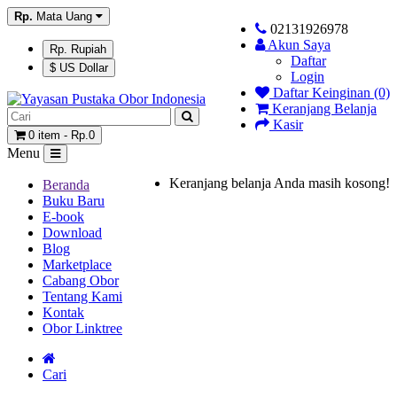
Rp.
Mata Uang
02131926978
Akun Saya
Rp. Rupiah
Daftar
$ US Dollar
Login
Daftar Keinginan (0)
Keranjang Belanja
Kasir
0 item - Rp.0
Menu
Keranjang belanja Anda masih kosong!
Beranda
Buku Baru
E-book
Download
Blog
Marketplace
Cabang Obor
Tentang Kami
Kontak
Obor Linktree
Cari