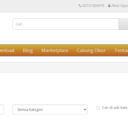
02131926978
Akun Saya
wnload
Blog
Marketplace
Cabang Obor
Tenta
Cari di sub-kate