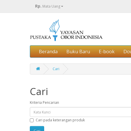
Rp.
Mata Uang
Beranda
Buku Baru
E-book
Do
Cari
Cari
Kriteria Pencarian
Cari pada keterangan produk