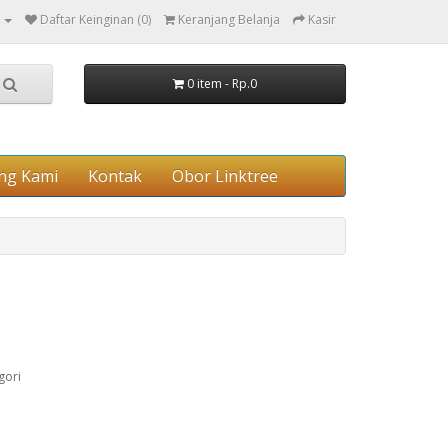
Daftar Keinginan (0)
Keranjang Belanja
Kasir
0 item - Rp.0
ng Kami
Kontak
Obor Linktree
gori