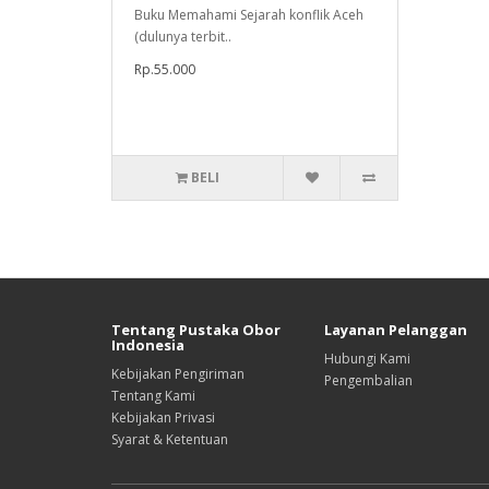
Buku Memahami Sejarah konflik Aceh
(dulunya terbit..
Rp.55.000
BELI
Tentang Pustaka Obor
Layanan Pelanggan
Indonesia
Hubungi Kami
Kebijakan Pengiriman
Pengembalian
Tentang Kami
Kebijakan Privasi
Syarat & Ketentuan