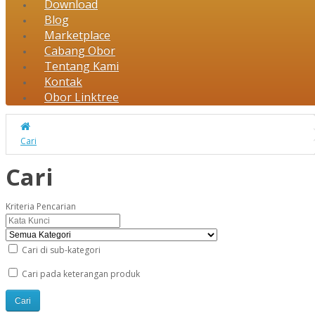
Download
Blog
Marketplace
Cabang Obor
Tentang Kami
Kontak
Obor Linktree
Cari
Cari
Kriteria Pencarian
Cari di sub-kategori
Cari pada keterangan produk