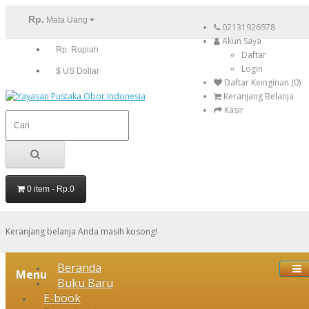
Rp.
Mata Uang
02131926978
Akun Saya
Rp. Rupiah
Daftar
Login
$ US Dollar
Daftar Keinginan (0)
Keranjang Belanja
Kasir
0 item - Rp.0
Keranjang belanja Anda masih kosong!
Beranda
Menu
Buku Baru
E-book