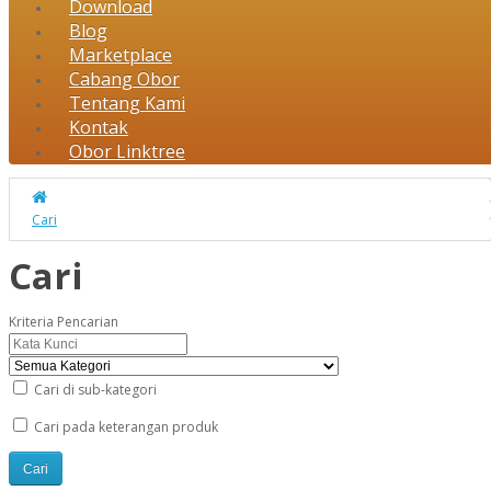
Download
Blog
Marketplace
Cabang Obor
Tentang Kami
Kontak
Obor Linktree
Cari
Cari
Kriteria Pencarian
Cari di sub-kategori
Cari pada keterangan produk