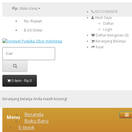
Rp.
Mata Uang
02131926978
Akun Saya
Rp. Rupiah
Daftar
Login
$ US Dollar
Daftar Keinginan (0)
Keranjang Belanja
Kasir
0 item - Rp.0
Keranjang belanja Anda masih kosong!
Beranda
Menu
Buku Baru
E-book