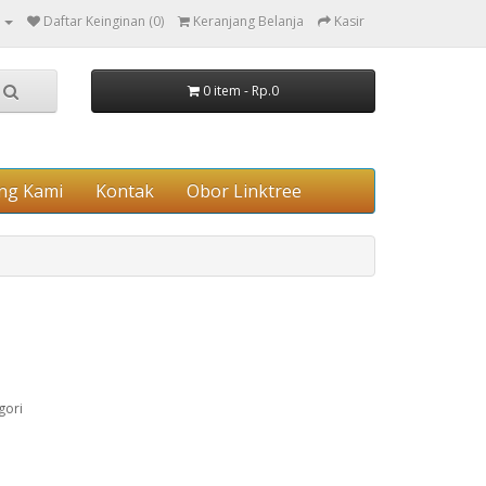
Daftar Keinginan (0)
Keranjang Belanja
Kasir
0 item - Rp.0
ng Kami
Kontak
Obor Linktree
gori