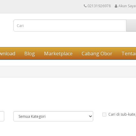
02131926978
Akun Saya
wnload
Blog
Marketplace
Cabang Obor
Tenta
Cari di sub-kate