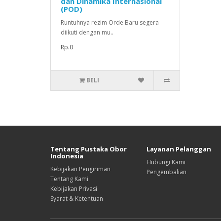
dan Dinamika Internasional
(POD)
Runtuhnya rezim Orde Baru segera
diikuti dengan mu..
Rp.0
BELI
Tentang Pustaka Obor
Layanan Pelanggan
Indonesia
Hubungi Kami
Kebijakan Pengiriman
Pengembalian
Tentang Kami
Kebijakan Privasi
Syarat & Ketentuan