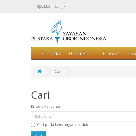
Rp.
Mata Uang
Beranda
Buku Baru
E-book
Do
Cari
Cari
Kriteria Pencarian
Cari pada keterangan produk