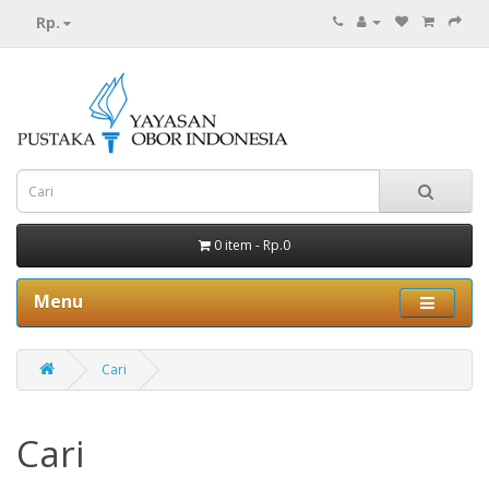
Rp.
0 item - Rp.0
Menu
Cari
Cari