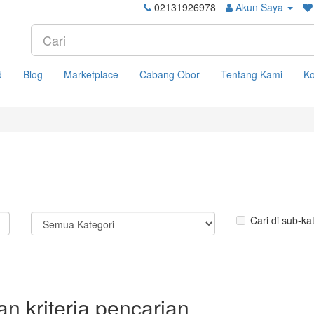
02131926978
Akun Saya
d
Blog
Marketplace
Cabang Obor
Tentang Kami
Ko
Cari di sub-ka
n kriteria pencarian