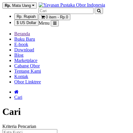
Rp.
Mata Uang
Rp. Rupiah
0 item - Rp.0
$ US Dollar
Menu
Beranda
Buku Baru
E-book
Download
Blog
Marketplace
Cabang Obor
Tentang Kami
Kontak
Obor Linktree
Cari
Cari
Kriteria Pencarian