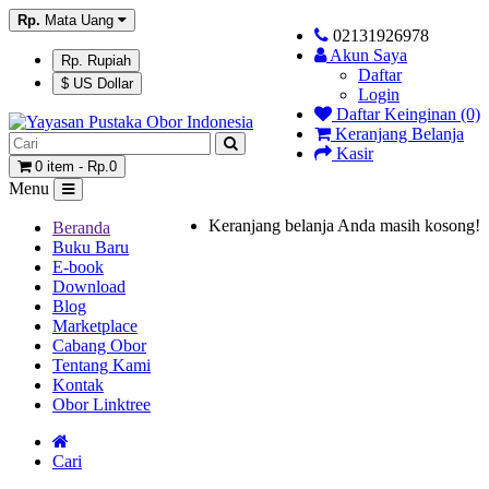
Rp.
Mata Uang
02131926978
Akun Saya
Rp. Rupiah
Daftar
$ US Dollar
Login
Daftar Keinginan (0)
Keranjang Belanja
Kasir
0 item - Rp.0
Menu
Keranjang belanja Anda masih kosong!
Beranda
Buku Baru
E-book
Download
Blog
Marketplace
Cabang Obor
Tentang Kami
Kontak
Obor Linktree
Cari