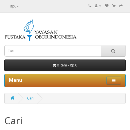
Rp.
0 item - Rp.0
Menu
Cari
Cari