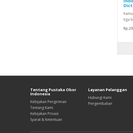
Indo
Dict
Kamus
tiga b
Rp.29
Tentang Pustaka Obor
Layanan Pelanggan
Indonesia
Hubungi Kami
Kebijakan Pengiriman
Pengembalian
Tentang Kami
Kebijakan Privasi
Syarat & Ketentuan