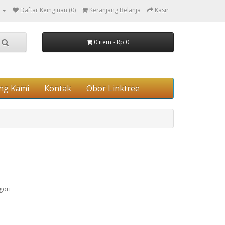
Daftar Keinginan (0)
Keranjang Belanja
Kasir
0 item - Rp.0
ng Kami
Kontak
Obor Linktree
gori