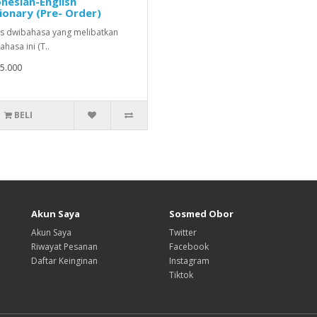
nesian-English
ionary (Pre- Order)
 dwibahasa yang melibatkan
ahasa ini (T..
5.000
BELI
Akun Saya
Sosmed Obor
Akun Saya
Twitter
Riwayat Pesanan
Facebook
Daftar Keinginan
Instagram
Tiktok