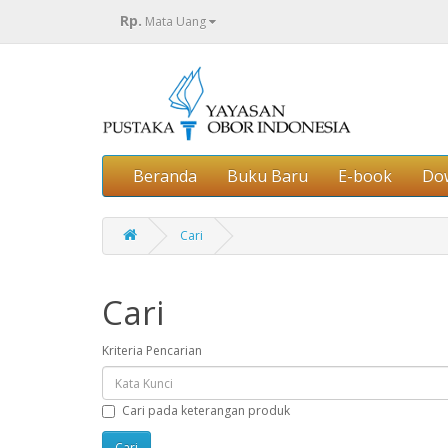
Rp.
Mata Uang
Beranda
Buku Baru
E-book
Do
Cari
Cari
Kriteria Pencarian
Cari pada keterangan produk