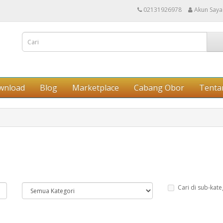
02131926978
Akun Saya
wnload
Blog
Marketplace
Cabang Obor
Tenta
Cari di sub-kate