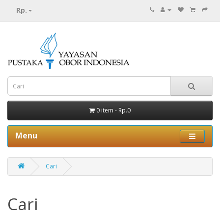
Rp.
0 item - Rp.0
Menu
Cari
Cari