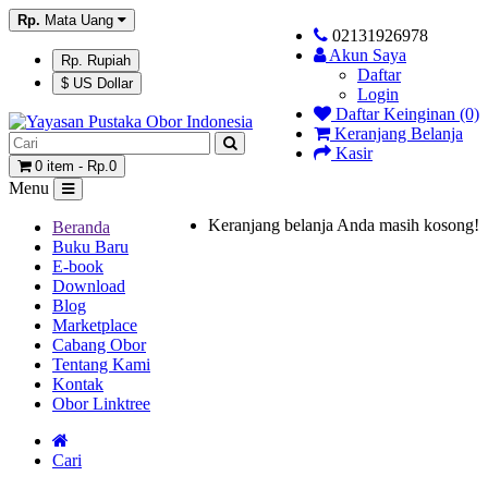
Rp.
Mata Uang
02131926978
Akun Saya
Rp. Rupiah
Daftar
$ US Dollar
Login
Daftar Keinginan (0)
Keranjang Belanja
Kasir
0 item - Rp.0
Menu
Keranjang belanja Anda masih kosong!
Beranda
Buku Baru
E-book
Download
Blog
Marketplace
Cabang Obor
Tentang Kami
Kontak
Obor Linktree
Cari