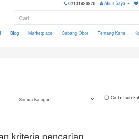
02131926978
Akun Saya
d
Blog
Marketplace
Cabang Obor
Tentang Kami
Ko
Cari di sub-ka
n kriteria pencarian