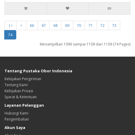
|<
<
66
67
68
69
70
71
72
73
74
Menampilkan 1096 sampai 1109 dari 1109 (74 Pages)
Tentang Pustaka Obor Indonesia
Kebijakan Pengiriman
Tentang Kami
Kebijakan Privasi
Syarat & Ketentuan
Layanan Pelanggan
Hubungi Kami
Pengembalian
Akun Saya