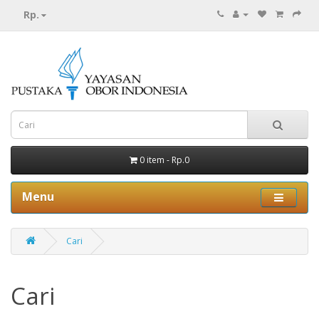
Rp.
0 item - Rp.0
Menu
Cari
Cari