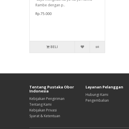
Rambe dengan p..
Rp.75.000
BELI
Tentang Pustaka Obor
Layanan Pelanggan
Indonesia
Hubungi Kami
Kebijakan Pengiriman
Pengembalian
Tentang Kami
Kebijakan Privasi
Syarat & Ketentuan