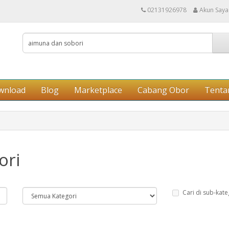
02131926978
Akun Saya
wnload
Blog
Marketplace
Cabang Obor
Tenta
ori
Cari di sub-kate