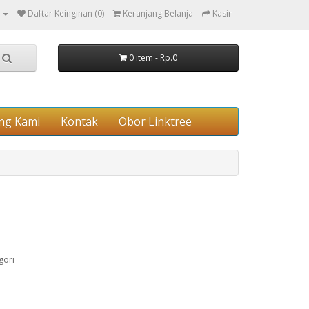
Daftar Keinginan (0)
Keranjang Belanja
Kasir
0 item - Rp.0
ng Kami
Kontak
Obor Linktree
gori