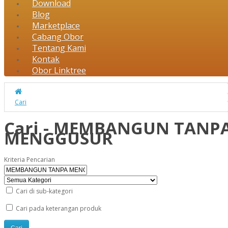
Download
Blog
Marketplace
Cabang Obor
Tentang Kami
Kontak
Obor Linktree
Cari
Cari - MEMBANGUN TANP
MENGGUSUR
Kriteria Pencarian
Cari di sub-kategori
Cari pada keterangan produk