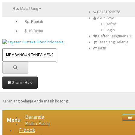
Rp.
Mata Uang
02131926978
Akun Saya
Rp. Rupiah
Daftar
Login
$ US Dollar
Daftar Keinginan (0)
Keranjang Belanja
Kasir
0 item - Rp.0
Keranjang belanja Anda masih kosong!
Beranda
Menu
Buku Baru
E-book