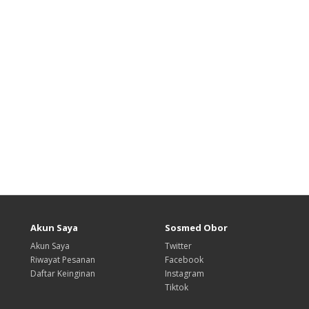
Akun Saya
Sosmed Obor
Akun Saya
Twitter
Riwayat Pesanan
Facebook
Daftar Keinginan
Instagram
Tiktok