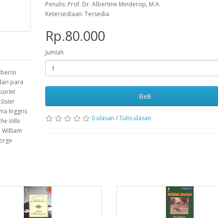
Penulis: Prof. Dr. Albertine Minderop, M.A.
Ketersediaan: Tersedia
Rp.80.000
Jumlah
h
berisi
ari para
carlet
Beli
;
Sister
ma Inggris
0 ulasan
/
Tulis ulasan
the Villa
 William
orge