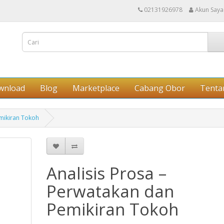
02131926978
Akun Saya
wnload
Blog
Marketplace
Cabang Obor
Tenta
emikiran Tokoh
Analisis Prosa –
Perwatakan dan
Pemikiran Tokoh