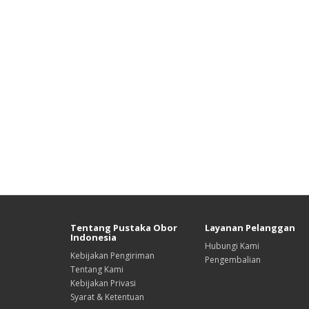
Tentang Pustaka Obor
Layanan Pelanggan
Indonesia
Hubungi Kami
Kebijakan Pengiriman
Pengembalian
Tentang Kami
Kebijakan Privasi
Syarat & Ketentuan