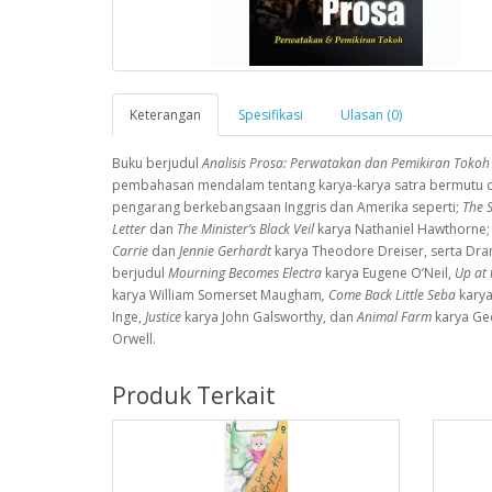
Keterangan
Spesifikasi
Ulasan (0)
Buku berjudul
Analisis Prosa: Perwatakan dan Pemikiran Toko
pembahasan mendalam tentang karya-karya satra bermutu d
pengarang berkebangsaan Inggris dan Amerika seperti;
The S
Letter
dan
The Minister’s Black Veil
karya Nathaniel Hawthorne
Carrie
dan
Jennie Gerhardt
karya Theodore Dreiser, serta Dra
berjudul
Mourning Becomes Electra
karya Eugene O’Neil,
Up at 
karya William Somerset Maugham
, Come Back Little Seba
karya
Inge,
Justice
karya John Galsworthy, dan
Animal Farm
karya Ge
Orwell.
Produk Terkait