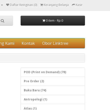
Daftar Keinginan (0)
Keranjang Belanja
Kasir
0 item - Rp.0
ng Kami
Kontak
Obor Linktree
POD (Print on Demand) (78)
Pre Order (2)
Buku Baru (74)
Antropologi (1)
Atlas (1)