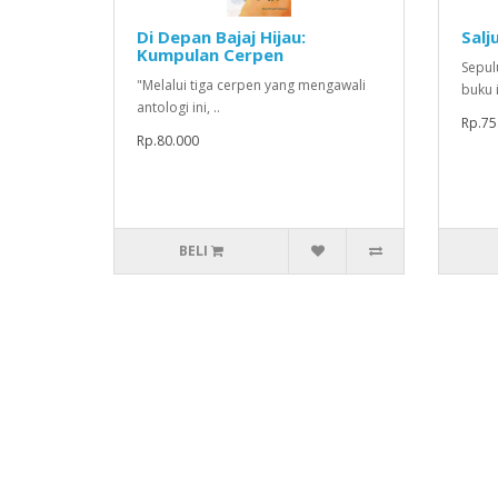
Di Depan Bajaj Hijau:
Salj
Kumpulan Cerpen
Sepul
"Melalui tiga cerpen yang mengawali
buku 
antologi ini, ..
Rp.75
Rp.80.000
BELI