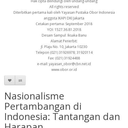
Hak cipta dilindungi oleh undang-undang
All rights reserved
Diterbitkan pertama kali oleh Yayasan Pustaka Obor Indonesia
anggota IKAPI DKI Jakarta
Cetakan pertama: September 2018
YOI: 1527.36.81.2018
Desain Sampul: Iksaka Banu
Alamat Penerbit:
Jl. Plaju No. 10, Jakarta 10230
Telepon (021) 31926978; 31920114
Fax: (021) 31924488
e-mail: yayasan_obor@cbn.net.id
www.obor.or.id
Nasionalisme
Pertambangan di
Indonesia: Tantangan dan
Harapan