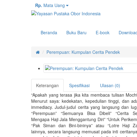
Rp.
Mata Uang
Beranda
Buku Baru
E-book
Downloa
Perempuan: Kumpulan Cerita Pendek
Keterangan
Spesifikasi
Ulasan (0)
“Apakah yang terasa jika kita membaca tulisan Moch
Menurut saya: kedekatan, kepedulian tinggi, dan a
immediacy. Judul-judul cerita yang langsung dan lug
“Perempuan” “Semuanya Bisa Dibeli” “Cerita S
Mengapa Haji Jala Menggantung Diri” “Untuk Perike
“Pak Siman dan Bini-bininya” atau “Lotre Haji Za
lainnya, secara langsung memusat pada inti ceritany