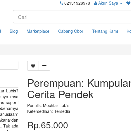
02131926978
Akun Saya
d
Blog
Marketplace
Cabang Obor
Tentang Kami
Ko
Perempuan: Kumpula
Cerita Pendek
tar Lubis?
danya rasa
as seperti
Penulis: Mochtar Lubis
ebenarnya
Ketersediaan: Tersedia
manusiaan”
karia”dan
Rp.65.000
a. Tak ada