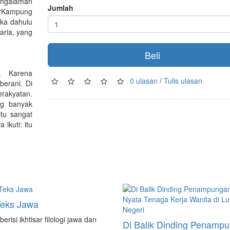
pengalaman
Jumlah
 “Kampung
ika dahulu
aria, yang
Beli
. Karena
0 ulasan
/
Tulis ulasan
erani. Di
erakyatan.
ng banyak
itu sangat
ikuti: itu
 Teks Jawa
berisi ikhtisar filologi jawa dan
Di Balik Dinding Penamp