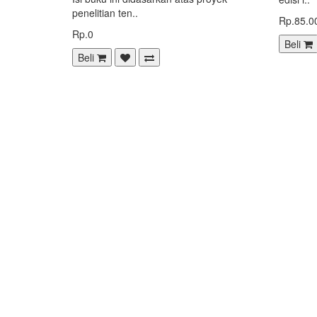
penelitian ten..
Rp.85.0
Rp.0
Beli
Beli