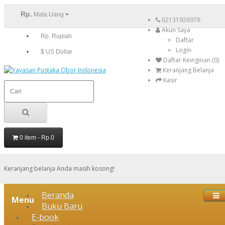
Rp.
Mata Uang
02131926978
Akun Saya
Rp. Rupiah
Daftar
Login
$ US Dollar
Daftar Keinginan (0)
Keranjang Belanja
Kasir
0 item - Rp.0
Keranjang belanja Anda masih kosong!
Beranda
Menu
Buku Baru
E-book