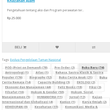
Khazanah Alam
Pengetahuan tentang aksi dan Program perawatan ter..
Rp.25.000
BELI
Tags:
Evolusi Pengelolaan Taman Nasional
POD (Print on Demand) (78)
Pre Order (2)
Buku Baru (74)
Antropologi (1)
Atlas (1)
Bahasa, Sastra Klasik & Sastra
Populer (176)
Biography (52)
Buku Cerita Anak (21)
Buku
Cerita Remaja (14)
Capacity Building (3)
EKOLOGI (2)
Ekonomi dan Manajemen (44)
Feliz Books (18)
Fiksi (3)
Filsafat (16)
Hukum & Gender (50)
Hukum, Sosial,
Manajemamen (5)
HUMANIORA (11)
Jurnal (12)
Kajian
Internasional dan Globalisasi (4)
Kamus (1)
Karya Ilmiah (2)
KEHIDUPAN (0)
Kesehatan (33)
Komunikasi, Media &