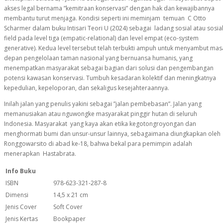
akses legal bernama ”kemitraan konservasi” dengan hak dan kewajibannya
membantu turut menjaga. Kondisi seperti ini meminjam temuan C Otto
Scharmer dalam buku Intisari Teori U (2024) sebagai ladang sosial atau sosia
field pada level tiga (empatic-relational) dan level empat (eco-system
generative). Kedua level tersebut telah terbukti ampuh untuk menyambut mas
depan pengelolaan taman nasional yang bernuansa humanis, yang
menempatkan masyarakat sebagai bagian dari solusi dan pengembangan
potensi kawasan konservasi. Tumbuh kesadaran kolektif dan meningkatnya
kepedulian, kepeloporan, dan sekaligus kesejahteraannya.
Inilah jalan yang penulis yakini sebagai ”jalan pembebasan”. Jalan yang
memanusiakan atau nguwongke masyarakat pinggir hutan di seluruh
Indonesia. Masyarakat yang kaya akan etika kegotongroyongan dan
menghormati bumi dan unsur-unsur lainnya, sebagaimana diungkapkan oleh
Ronggowarsito di abad ke-18, bahwa bekal para pemimpin adalah
menerapkan Hastabrata.
Info Buku
ISBN
978-623-321-287-8
Dimensi
14,5 x 21 cm
Jenis Cover
Soft Cover
Jenis Kertas
Bookpaper