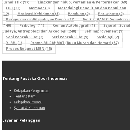
Jurnalistik (17)
Lingkungan hidup, Pertanian & Perternakan (69)
LIPI (23)
Memoar (0)
Metodologi Penelitian dan Penulisan
(12)
Motivasi Kehidupan (1)
Panduan (2)
Pariwisata (2)
Perencanaan Wilayah dan Daerah (1)
Politik, HAM & Demokrasi
(140)
Psikologi (11)
Roman Autobiografi (1)
Sejarah, Sosial
Budaya, Antropologi dan Arkeologi (240)
Self Improvement (1)
Seni Pencak Silat (2)
Seri Pencak Silat (9)
Sosiologi (2)
YLBHI (1)
Promo BU RAHMAT (Buku Murah dan Hemat) (57)
Proses Request ISBN (15)
Tentang Pustaka Obor Indonesia
Kebijakan Pengiriman
Tentang Kami
Kebijakan Privasi
Syarat & Ketentuan
Layanan Pelanggan