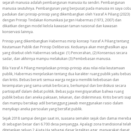
sejarah manusia adalah pembangunan manusia itu sendiri. Pembangunan
manusia seutuhnya. Pembangunan yang berpusat pada manusia ini saya cob
padukan dari prinsip-prinsip yang dikembangkan oleh Yasraf A Piliang (2023)
dengan Prinsip Tindakan Komunikasi Jurgen Habermas (1973, 2007) dan
dikaitkan dengan model kelola kawasan taman nasional dan kawasan
konservasi lainnya.
Prinsip yang dikembangkan Habermas mirip konsep Yasraf A Piliang tentang
Keutamaan Publik dan Prinsip Deliberasi. Keduanya akan menghasilkan apa
yang disebut oleh Habermas sebagai: (1) Pencerahan, (2) Konsensus secara
sadar, dan akhirnya mampu melakukan (3) Pembebasan manusia.
Bila Yasraf A Piliang menjelaskan prinsip-prinsip atau nilai-nilai keutamaan
publik, Habermas menjelaskan tentang dua karakter ruang publik yaitu bebas
dan kritis. Bebas berarti semua warga negara memiliki kebebasan dan
kesempatan yang sama untuk berbicara, berkumpul dan berdiskusi secara
partisipatif dalam debat politik. Bebas juga mengisyaratkan bahwa ruang
publik bebas dari aneka paksaan, tekanan, dan diskriminasi. Kritis berarti sia
dan mampu bersikap adil bertanggung jawab menggunakan rasio dalam
menyikapi aneka persoalan yang bersifat publik.
Sejak 2018 sampai dengan saat ini, suasana semakin sejuk dan damai mereb
di sebagian besar dari 6.700 desa penyangga. Apalagi zona trandisional tela
ditetapkan seluas 2,4 juta Ha sebagai dasar legalitas agar masyarakat dapat