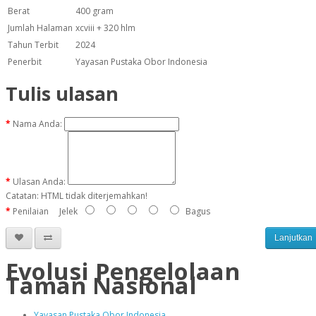
Berat
400 gram
Jumlah Halaman
xcviii + 320 hlm
Tahun Terbit
2024
Penerbit
Yayasan Pustaka Obor Indonesia
Tulis ulasan
Nama Anda:
Ulasan Anda:
Catatan:
HTML tidak diterjemahkan!
Penilaian
Jelek
Bagus
Lanjutkan
Evolusi Pengelolaan
Taman Nasional
Yayasan Pustaka Obor Indonesia