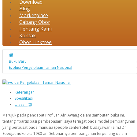
Download
Blog
Marketplace
Cabang Obor
Tentang Kami
Kontak
Obor Linktree
Buku Baru
Evolusi Pengelolaan Taman Nasional
Keterangan
Spesifikasi
Ulasan (0)
Merujuk pada pendapat Prof San Afri Awang dalam sambutan buku ini,
tentang ”partisipasi pembebasan”, saya teringat pada model pembangunan
yang berpusat pada manusia (people center) oleh budayawan (alm.) Dr
Soedjatmoko era 1980-an. Sebenarnya pembangunan terpenting dalam