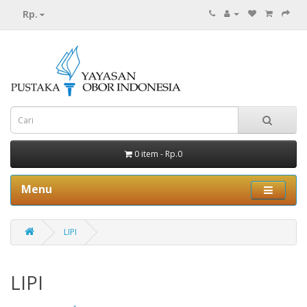
Rp.
0 item - Rp.0
Menu
LIPI
LIPI