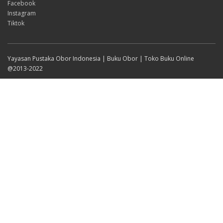
Facebook
Instagram
Tiktok
Yayasan Pustaka Obor Indonesia | Buku Obor | Toko Buku Online
@2013-2022