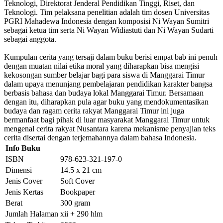
Teknologi, Direktorat Jenderal Pendidikan Tinggi, Riset, dan
Teknologi. Tim pelaksana penelitian adalah tim dosen Universitas
PGRI Mahadewa Indonesia dengan komposisi Ni Wayan Sumitri
sebagai ketua tim serta Ni Wayan Widiastuti dan Ni Wayan Sudarti
sebagai anggota.
Kumpulan cerita yang tersaji dalam buku berisi empat bab ini penuh
dengan muatan nilai etika moral yang diharapkan bisa mengisi
kekosongan sumber belajar bagi para siswa di Manggarai Timur
dalam upaya menunjang pembelajaran pendidikan karakter bangsa
berbasis bahasa dan budaya lokal Manggarai Timur. Bersamaan
dengan itu, diharapkan pula agar buku yang mendokumentasikan
budaya dan ragam cerita rakyat Manggarai Timur ini juga
bermanfaat bagi pihak di luar masyarakat Manggarai Timur untuk
mengenal cerita rakyat Nusantara karena mekanisme penyajian teks
cerita disertai dengan terjemahannya dalam bahasa Indonesia.
Info Buku
ISBN
978-623-321-197-0
Dimensi
14.5 x 21 cm
Jenis Cover
Soft Cover
Jenis Kertas
Bookpaper
Berat
300 gram
Jumlah Halaman
xii + 290 hlm