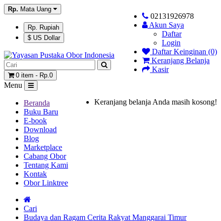
Rp.
Mata Uang
02131926978
Akun Saya
Rp. Rupiah
Daftar
$ US Dollar
Login
Daftar Keinginan (0)
Keranjang Belanja
Kasir
0 item - Rp.0
Menu
Keranjang belanja Anda masih kosong!
Beranda
Buku Baru
E-book
Download
Blog
Marketplace
Cabang Obor
Tentang Kami
Kontak
Obor Linktree
Cari
Budaya dan Ragam Cerita Rakyat Manggarai Timur