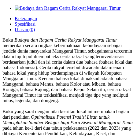
Keterangan
Spesifikasi
Ulasan (0)
Buku
Budaya dan Ragam Cerita Rakyat Manggarai Timur
memerikan secara ringkas kebermaknaan kebudayaan sebagai
jendela dunia masyarakat Manggarai Timur, sebagaimana tercermin
dalam tujuh puluh empat teks cerita rakyat yang terinventarisasi
berdasarkan judul dan isi cerita dalam dua bahasa (bahasa lokal dan
bahasa Indonesia). Cerita rakyat tersebut diwadahi dalam enam
bahasa lokal yang hidup berdampingan di wilayah Kabupaten
Manggarai Timur. Keenam bahasa lokal dimaksud adalah bahasa
Manggarai, bahasa Manus, bahasa Kolor atau Mbaen, bahasa
Rongga, bahasa Rajong, dan bahasa Kepo. Selain itu, cerita rakyat
Manggarai Timur itu terklasifikasi menjadi tiga tipe yang meliputi
mitos, legenda, dan dongeng.
Buku yang sarat dengan nilai kearifan lokal ini merupakan bagian
dari penelitian
Optimalisasi Potensi Tradisi Lisan untuk
Menciptakan Sumber Belajar bagi Para Siswa di Manggarai Timur
pada tahun ke-1 dari dua tahun pelaksanaan (2022 dan 2023) yang
dibiayai Kementerian Pendidikan, Kebudayaan, Riset, dan