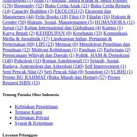
Antropologi (1)
Atlas (1)
Bahasa, Sastra Klasik & Sastra Populer
(176)
Biography (52)
Buku Cerita Anak (21)
Buku Cerita Remaja
(14)
Capacity Building (3)
EKOLOGI (2)
Ekonomi dan
Manajemen (44)
Feliz Books (18)
Fiksi (3)
Filsafat (16)
Hukum &
Gender (50)
Hukum, Sosial, Manajemamen (5)
HUMANIORA (11)
Jurnal (12)
Kajian Internasional dan Globalisasi (4)
Kamus (1)
Karya Ilmiah (2)
KEHIDUPAN (0)
Kesehatan (33)
Komunikasi,
Media & Jurnalistik (17)
Lingkungan hidup, Pertanian &
Perternakan (69)
LIPI (23)
Memoar (0)
Metodologi Penelitian dan
Penulisan (12)
Motivasi Kehidupan (1)
Panduan (2)
Pariwisata (2)
Perencanaan Wilayah dan Daerah (1)
Politik, HAM & Demokrasi
(140)
Psikologi (11)
Roman Autobiografi (1)
Sejarah, Sosial,
Budaya, Antropologi dan Arkeologi (240)
Self Improvement (1)
Seni Pencak Silat (2)
Seri Pencak Silat (9)
Sosiologi (2)
YLBHI (1)
Promo BU RAHMAT (Buku Murah dan Hemat) (57)
Proses
Request ISBN (15)
Tentang Pustaka Obor Indonesia
Kebijakan Pengiriman
Tentang Kami
Kebijakan Privasi
Syarat & Ketentuan
Layanan Pelanggan