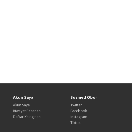
Akun Saya
Sosmed Obor
Akun Saya
Twitter
Riwayat Pesanan
Facebook
Daftar Keinginan
Instagram
Tiktok