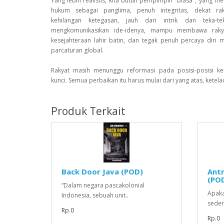
Yang lebih realistis, kita butuh pempimpin "biasa", yang 
hukum sebagai panglima, penuh integritas, dekat ra
kehilangan ketegasan, jauh dari intrik dan teka-t
mengkomunikasikan ide-idenya, mampu membawa raky
kesejahteraan lahir batin, dan tegak penuh percaya diri
parcaturan global.
Rakyat masih menunggu reformasi pada posisi-posisi k
kunci. Semua perbaikan itu harus mulai dari yang atas, ketela
Produk Terkait
Back Door Java (POD)
Ant
(PO
“Dalam negara pascakolonial
Apaka
Indonesia, sebuah unit..
seder
Rp.0
Rp.0