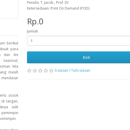
Penulis: T. Jacob., Prof. Dr
Ketersediaan: Print On Demand (POD)
Rp.0
Jumlah
kum berikut
mbuat para
n dan lini
Beli
 nasional,
omian kita
0 ulasan
/
Tulis ulasan
yang masih
n mendasar
erlu sosok
di tangan,
nya sulit
l pemimpin
 pemimpin.