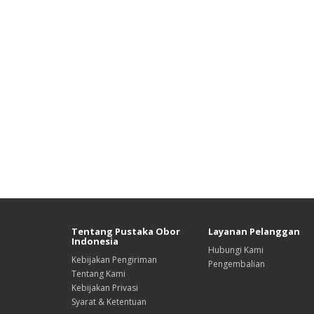
Tentang Pustaka Obor
Layanan Pelanggan
Indonesia
Hubungi Kami
Kebijakan Pengiriman
Pengembalian
Tentang Kami
Kebijakan Privasi
Syarat & Ketentuan