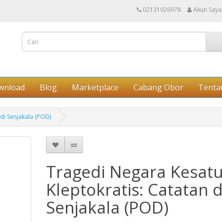
02131926978
Akun Saya
wnload
Blog
Marketplace
Cabang Obor
Tenta
di Senjakala (POD)
Tragedi Negara Kesat
Kleptokratis: Catatan d
Senjakala (POD)