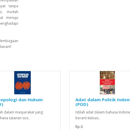
menempatkan
kyat tanpa
eki, mudah
at menuju
 menghadapi
elembagaan
danan!!
ropologi dan Hukum
Adat dalam Politik Indon
D)
(POD)
h dalam masyarakat yang
Istilah adat dalam bahasa Indone
hana tatanan sos..
berarti kebias..
Rp.0