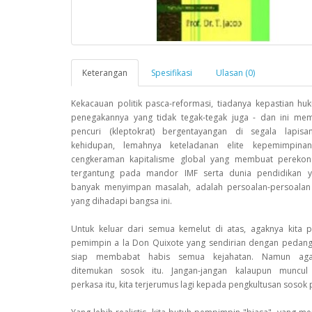
Keterangan
Spesifikasi
Ulasan (0)
Kekacauan politik pasca-reformasi, tiadanya kepastian hu
penegakannya yang tidak tegak-tegak juga - dan ini me
pencuri (kleptokrat) bergentayangan di segala lapisa
kehidupan, lemahnya keteladanan elite kepemimpinan
cengkeraman kapitalisme global yang membuat perekon
tergantung pada mandor IMF serta dunia pendidikan 
banyak menyimpan masalah, adalah persoalan-persoala
yang dihadapi bangsa ini.
Untuk keluar dari semua kemelut di atas, agaknya kita p
pemimpin a la Don Quixote yang sendirian dengan pedang 
siap membabat habis semua kejahatan. Namun agak
ditemukan sosok itu. Jangan-jangan kalaupun muncu
perkasa itu, kita terjerumus lagi kepada pengkultusan sosok