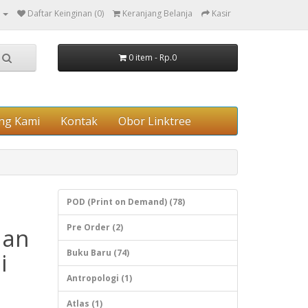
Daftar Keinginan (0)
Keranjang Belanja
Kasir
0 item - Rp.0
ng Kami
Kontak
Obor Linktree
POD (Print on Demand) (78)
Pre Order (2)
uan
Buku Baru (74)
i
Antropologi (1)
Atlas (1)