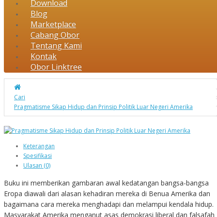
Download
Blog
Marketplace
Cabang Obor
Tentang Kami
Kontak
Obor Linktree
Cari
Pragmatisme Sikap Hidup dan Prinsip Politik Luar Negeri Amerika
Keterangan
Spesifikasi
Ulasan (0)
Buku ini memberikan gambaran awal kedatangan bangsa-bangsa
Eropa diawali dari alasan kehadiran mereka di Benua Amerika dan
bagaimana cara mereka menghadapi dan melampui kendala hidup.
Masyarakat Amerika menganut asas demokrasi liberal dan falsafah