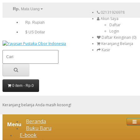
Rp.
Mata Uang
02131926978
Akun Saya
Rp. Rupiah
Daftar
Login
$ US Dollar
Daftar Keinginan (0)
Keranjang Belanja
Kasir
0 item - Rp.0
Keranjang belanja Anda masih kosong!
Beranda
Menu
Buku Baru
E-book