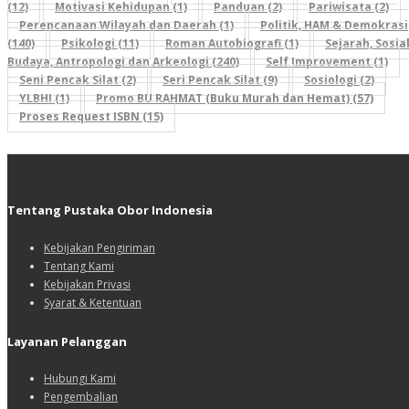
(12)
Motivasi Kehidupan (1)
Panduan (2)
Pariwisata (2)
Perencanaan Wilayah dan Daerah (1)
Politik, HAM & Demokrasi
(140)
Psikologi (11)
Roman Autobiografi (1)
Sejarah, Sosial
Budaya, Antropologi dan Arkeologi (240)
Self Improvement (1)
Seni Pencak Silat (2)
Seri Pencak Silat (9)
Sosiologi (2)
YLBHI (1)
Promo BU RAHMAT (Buku Murah dan Hemat) (57)
Proses Request ISBN (15)
Tentang Pustaka Obor Indonesia
Kebijakan Pengiriman
Tentang Kami
Kebijakan Privasi
Syarat & Ketentuan
Layanan Pelanggan
Hubungi Kami
Pengembalian