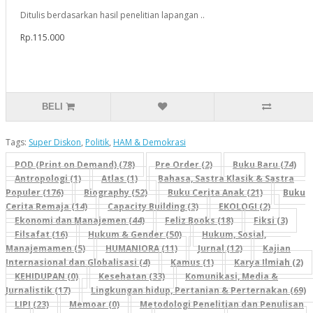
Ditulis berdasarkan hasil penelitian lapangan ..
Rp.115.000
BELI
Tags:
Super Diskon
,
Politik
,
HAM & Demokrasi
POD (Print on Demand) (78)
Pre Order (2)
Buku Baru (74)
Antropologi (1)
Atlas (1)
Bahasa, Sastra Klasik & Sastra
Populer (176)
Biography (52)
Buku Cerita Anak (21)
Buku
Cerita Remaja (14)
Capacity Building (3)
EKOLOGI (2)
Ekonomi dan Manajemen (44)
Feliz Books (18)
Fiksi (3)
Filsafat (16)
Hukum & Gender (50)
Hukum, Sosial,
Manajemamen (5)
HUMANIORA (11)
Jurnal (12)
Kajian
Internasional dan Globalisasi (4)
Kamus (1)
Karya Ilmiah (2)
KEHIDUPAN (0)
Kesehatan (33)
Komunikasi, Media &
Jurnalistik (17)
Lingkungan hidup, Pertanian & Perternakan (69)
LIPI (23)
Memoar (0)
Metodologi Penelitian dan Penulisan