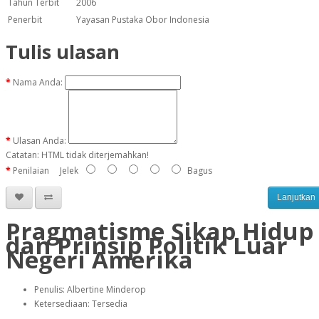
Tahun Terbit
2006
Penerbit
Yayasan Pustaka Obor Indonesia
Tulis ulasan
Nama Anda:
Ulasan Anda:
Catatan:
HTML tidak diterjemahkan!
Penilaian
Jelek
Bagus
Lanjutkan
Pragmatisme Sikap Hidup
dan Prinsip Politik Luar
Negeri Amerika
Penulis: Albertine Minderop
Ketersediaan: Tersedia