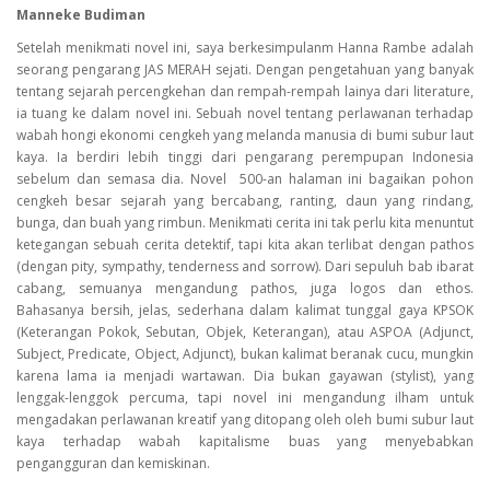
Manneke Budiman
Setelah menikmati novel ini, saya berkesimpulanm Hanna Rambe adalah
seorang pengarang JAS MERAH sejati. Dengan pengetahuan yang banyak
tentang sejarah percengkehan dan rempah-rempah lainya dari literature,
ia tuang ke dalam novel ini. Sebuah novel tentang perlawanan terhadap
wabah hongi ekonomi cengkeh yang melanda manusia di bumi subur laut
kaya. Ia berdiri lebih tinggi dari pengarang perempupan Indonesia
sebelum dan semasa dia. Novel 500-an halaman ini bagaikan pohon
cengkeh besar sejarah yang bercabang, ranting, daun yang rindang,
bunga, dan buah yang rimbun. Menikmati cerita ini tak perlu kita menuntut
ketegangan sebuah cerita detektif, tapi kita akan terlibat dengan pathos
(dengan pity, sympathy, tenderness and sorrow). Dari sepuluh bab ibarat
cabang, semuanya mengandung pathos, juga logos dan ethos.
Bahasanya bersih, jelas, sederhana dalam kalimat tunggal gaya KPSOK
(Keterangan Pokok, Sebutan, Objek, Keterangan), atau ASPOA (Adjunct,
Subject, Predicate, Object, Adjunct), bukan kalimat beranak cucu, mungkin
karena lama ia menjadi wartawan. Dia bukan gayawan (stylist), yang
lenggak-lenggok percuma, tapi novel ini mengandung ilham untuk
mengadakan perlawanan kreatif yang ditopang oleh oleh bumi subur laut
kaya terhadap wabah kapitalisme buas yang menyebabkan
pengangguran dan kemiskinan.