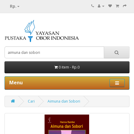
Rp.
0 item - Rp.0
Menu
Cari
Aimuna dan Sobori